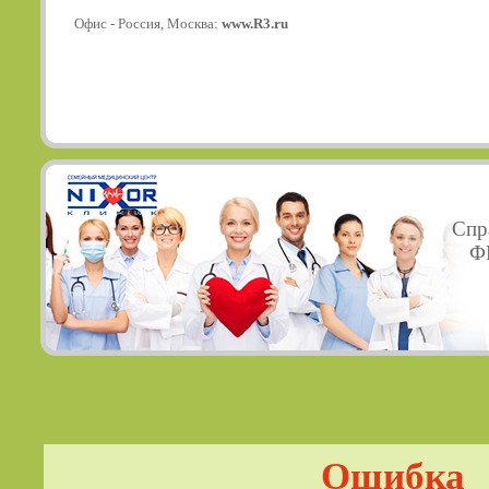
Офис - Россия, Москва:
www.R3.ru
Спр
ФГ
Ошибка